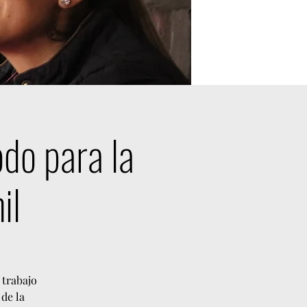
odo para la
il
 trabajo
de la