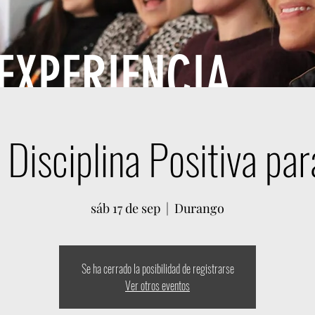
 EXPERIENCIA
e Disciplina Positiva pa
sáb 17 de sep
  |  
Durango
Se ha cerrado la posibilidad de registrarse
Ver otros eventos