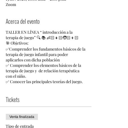
Zoom
Acerca del evento
TALLER EN LÍNEA “ introducción a la
terapia de juego” 🔍 📚 👶🏻👧🏻🧒🏻👦🏻
🎯 Objetivos:
✅Comprender los fundamentos básicos de la
terapia de juego infantil para poder
aplicarlos con dicha población
✅ Comprender los elementos básicos de la
terapia de juego y de relación terapéutica
con el niño.
✅ Conocer las principales teorías del juego.
✅ Analizar cómo construir el cuarto de juego
del terapeuta.
Tickets
✅ Aprender fundamentos básicos de
evaluación a través del juego.
✅Analizar la perspectiva de la
neuropsicobiología del juego.
Venta finalizada
✅ Aplicar los principios básicos de la técnica
de la charola de arena.
Tipo de entrada