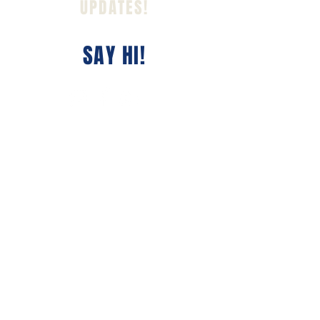
UPDATES‭!‬
SAY HI!