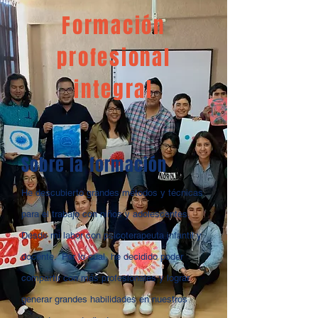
Formación
profesional
integral
Sobre la formación
He descubierto grandes métodos y técnicas
para el trabajo con niños y adolescentes.
Desde mi labor con psicoterapeuta infantil y
docente. Por lo cual, he decidido poder
compartir con más profesionales y lograr
generar grandes habilidades en nuestros