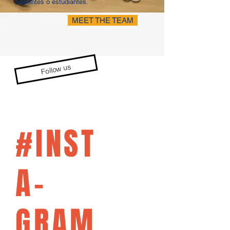
pacientes o estudiantes.
MEET THE TEAM
Follow us
#INST
A-
GRAM