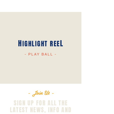
H
L
IGHLIGHT REE
- PLAY BALL -
- Join Us -
SIGN UP FOR ALL THE
LATEST NEWS‭, ‬INFO AND