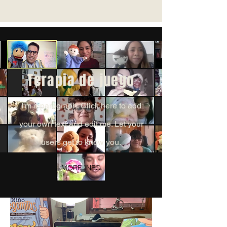
Terapia de juego
I'm a paragraph. Click here to add
your own text and edit me. Let your
users get to know you.
MORE INFO