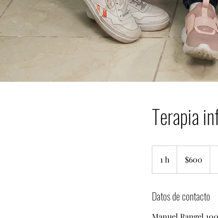
Terapia inf
600
pesos
1 h
1
$600
mexicanos
Datos de contacto
Manuel Rangel 100