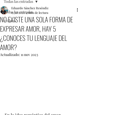
Todas las entradas
Eduardo Sánchez Reséndiz
Todas las entradas
15 jul 2020
4 min de lectura
NO EXISTE UNA SOLA FORMA DE
crianza
EXPRESAR AMOR, HAY 5
¿CONOCES TU LENGUAJE DEL
AMOR?
Actualizado:
11 nov 2023
En la idea romántica del amor 