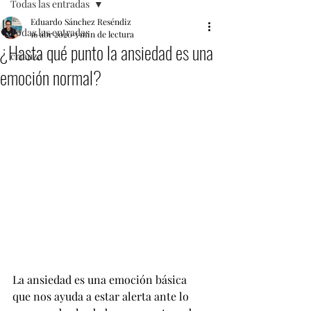
Todas las entradas
Eduardo Sánchez Reséndiz
Todas las entradas
16 abr 2020
3 min de lectura
¿Hasta qué punto la ansiedad es una
crianza
emoción normal?
La ansiedad es una emoción básica 
que nos ayuda a estar alerta ante lo 